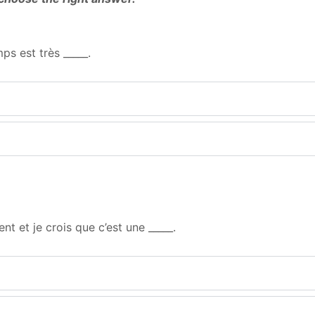
ps est très _____.
nt et je crois que c’est une _____.