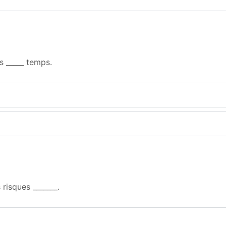
s _____ temps.
 risques _______.