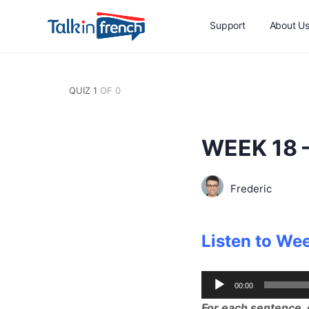
Support
About U
QUIZ 1
OF 0
WEEK 18 –
Frederic
Listen to We
Audio
00:00
Player
For each sentence, 