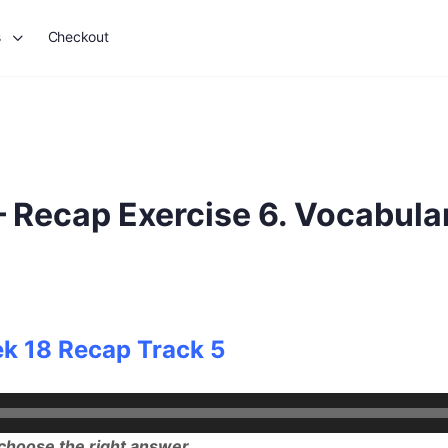
s
Checkout
 Recap Exercise 6. Vocabular
ek 18 Recap Track 5
choose the right answer.