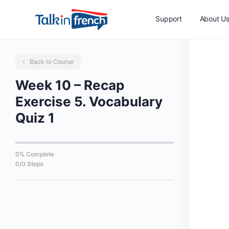
Support
About U
Back to Course
Week 10 – Recap
Exercise 5. Vocabulary
Quiz 1
0% Complete
0/0 Steps