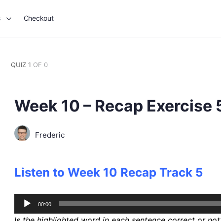
s
Checkout
QUIZ 1
OF 0
Week 10 – Recap Exercise 
Frederic
Listen to Week 10 Recap Track 5
Audio
00:00
Player
Is the highlighted word in each sentence correct or not? 