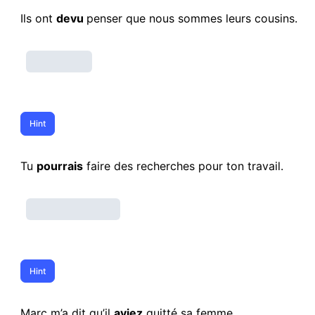
Ils ont
devu
penser que nous sommes leurs cousins.
Tu
pourrais
faire des recherches pour ton travail.
Marc m’a dit qu’il
aviez
quitté sa femme.