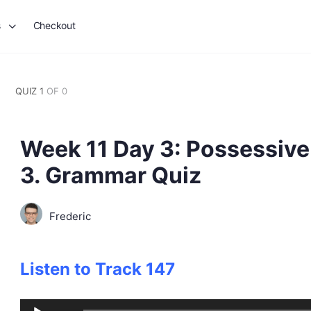
s
Checkout
QUIZ 1
OF 0
Week 11 Day 3: Possessive
3. Grammar Quiz
Frederic
Listen to Track
147
Audio