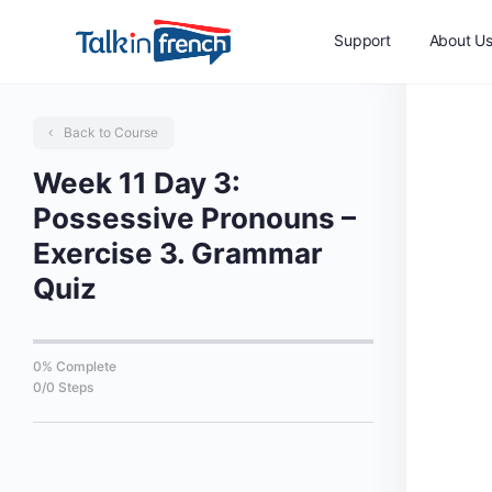
Support
About U
Back to Course
Week 11 Day 3:
Possessive Pronouns –
Exercise 3. Grammar
Quiz
0% Complete
0/0 Steps