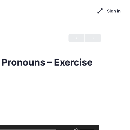
Sign in
 Pronouns – Exercise
Use