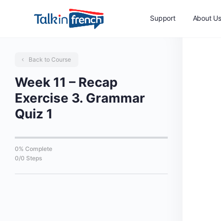
Support
About U
Back to Course
Week 11 – Recap
Exercise 3. Grammar
Quiz 1
0% Complete
0/0 Steps