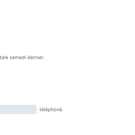
Arrow
keys
to
increase
or
decrease
volume.
tale samedi dernier.
téléphoné.