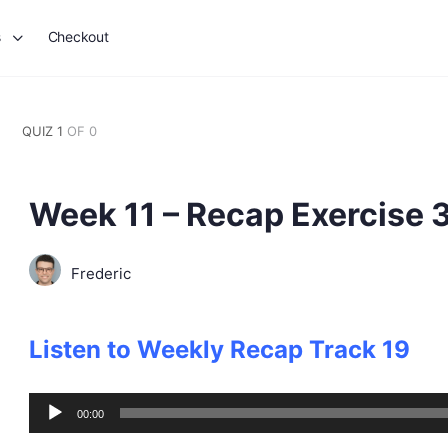
s
Checkout
QUIZ 1
OF 0
Week 11 – Recap Exercise 
Frederic
Listen to Weekly Recap Track 19
Audio
00:00
Player