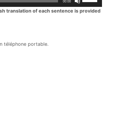
00:00
Up/Down
lish translation of each sentence is provided
Arrow
keys
to
increase
on téléphone portable.
or
decrease
volume.