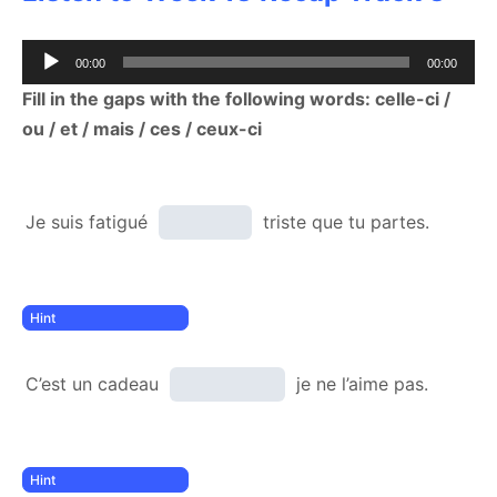
Audio
00:00
00:00
Player
Fill in the gaps with the following words: celle-ci /
ou / et / mais / ces / ceux-ci
Je suis fatigué
triste que tu partes.
C’est un cadeau
je ne l’aime pas.