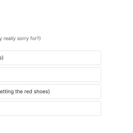
Arrow
keys
to
increase
or
 really sorry for?)
decrease
volume.
s)
etting the red shoes)