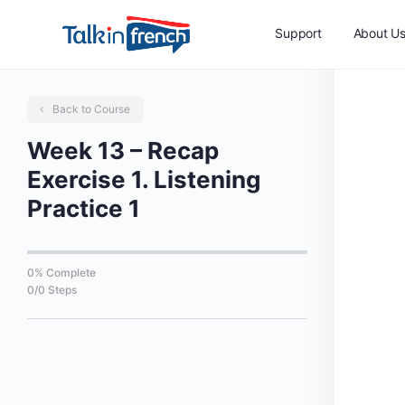
Support
About U
Back to Course
Week 13 – Recap
Exercise 1. Listening
Practice 1
0% Complete
0/0 Steps