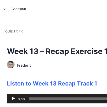
s
Checkout
QUIZ 1
OF 0
Week 13 – Recap Exercise 1.
Frederic
Listen to Week 13 Recap Track 1
Audio
00:00
Player