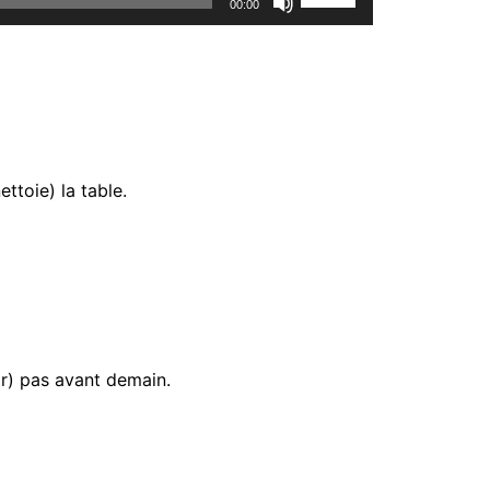
00:00
Up/Down
Arrow
keys
to
increase
or
ettoie) la table.
decrease
volume.
ir) pas avant demain.