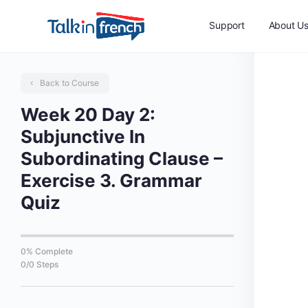
Support
About U
Back to Course
Week 20 Day 2:
Subjunctive In
Subordinating Clause –
Exercise 3. Grammar
Quiz
0% Complete
0/0 Steps