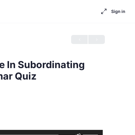
Sign in
e In Subordinating
mar Quiz
Use