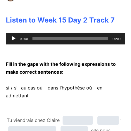
Listen to Week 15 Day 2 Track 7
Audio
00:00
00:00
Player
Fill in the gaps with the following expressions to
make correct sentences:
si / s’– au cas où – dans l’hypothèse où – en
admettant
Tu viendrais chez Claire
‘
elle nous