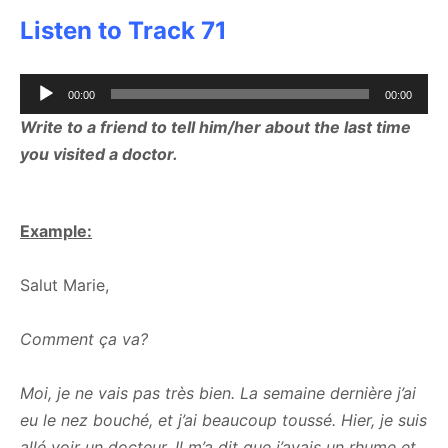
Listen to Track 71
Audio
00:00
00:00
Player
Write to a friend to tell him/her about the last time
you visited a doctor.
Example:
Salut Marie,
Comment ça va?
Moi, je ne vais pas très bien. La semaine dernière j’ai
eu le nez bouché, et j’ai beaucoup toussé. Hier, je suis
allé voir un docteur. Il m’a dit que j’avais un rhume et