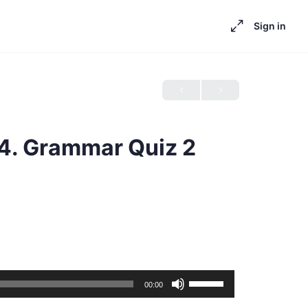
Sign in
 4. Grammar Quiz 2
Use
00:00
Up/Down