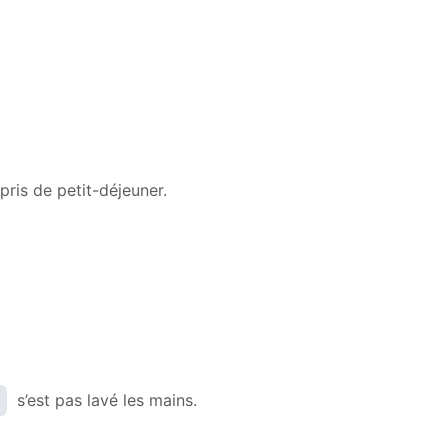
Arrow
keys
to
increase
or
decrease
volume.
pris de petit-déjeuner.
s’est pas lavé les mains.