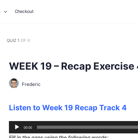
s
Checkout
QUIZ 1
OF 0
WEEK 19 – Recap Exercise
Frederic
Listen to Week 19 Recap Track 4
Audio
00:00
Player
Fill in the gaps using the following words: