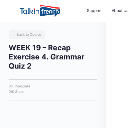
Support
About U
Back to Course
WEEK 19 – Recap
Exercise 4. Grammar
Quiz 2
0% Complete
0/0 Steps