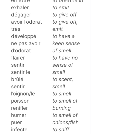
émettre
to breathe in
exhaler
to emit
dégager
to give off
avoir l’odorat
to give off,
très
emit
développé
to have a
ne pas avoir
keen sense
d’odorat
of smell
flairer
to have no
sentir
sense of
sentir le
smell
brûlé
to scent,
sentir
smell
l’oignon/le
to smell
poisson
to smell of
renifler
burning
humer
to smell of
puer
onions/fish
infecte
to sniff