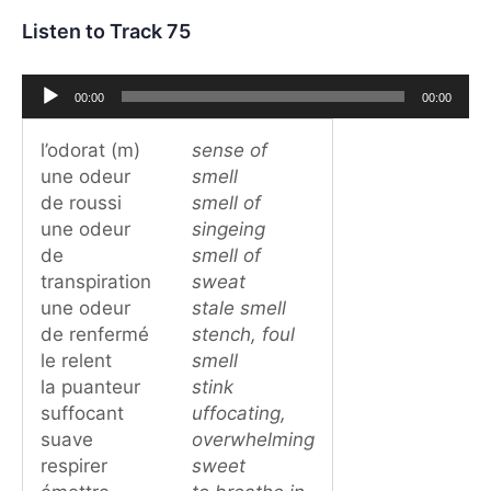
Listen to Track 75
Audio
00:00
00:00
Player
l’odorat (m)
sense of
une odeur
smell
de roussi
smell of
une odeur
singeing
de
smell of
transpiration
sweat
une odeur
stale smell
de renfermé
stench, foul
le relent
smell
la puanteur
stink
suffocant
uffocating,
suave
overwhelming
respirer
sweet