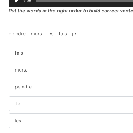
00:00
Player
Put the words in the right order to build correct sent
peindre – murs – les – fais – je
fais
murs.
peindre
Je
les