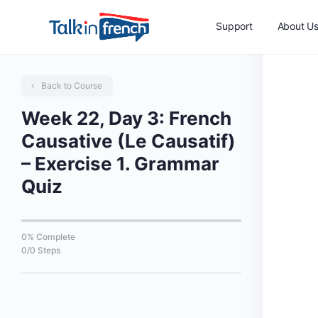
Support
About U
Back to Course
Week 22, Day 3: French
Causative (Le Causatif)
– Exercise 1. Grammar
Quiz
0% Complete
0/0 Steps