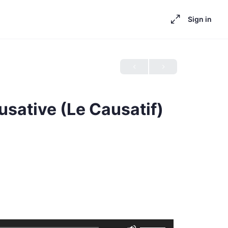
Sign in
sative (Le Causatif)
Use