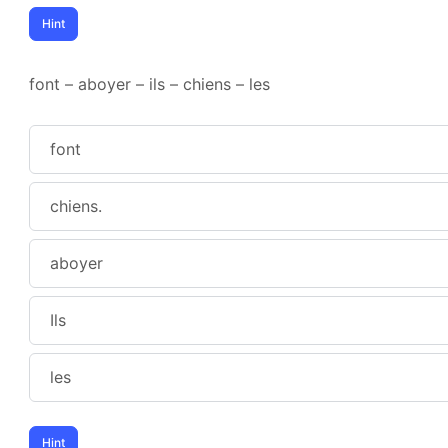
font – aboyer – ils – chiens – les
font
chiens.
aboyer
Ils
les