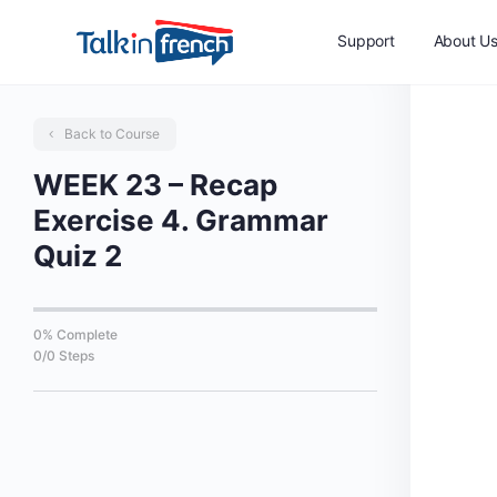
Support
About U
Back to Course
WEEK 23 – Recap
Exercise 4. Grammar
Quiz 2
0% Complete
0/0 Steps