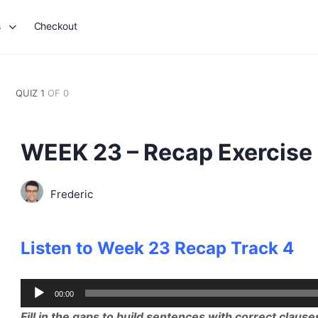
s
Checkout
QUIZ 1
OF 0
WEEK 23 – Recap Exercise
Frederic
Listen to Week 23 Recap Track 4
Audio
00:00
Player
Fill in the gaps to build sentences with correct clause