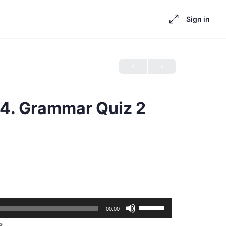
Sign in
 4. Grammar Quiz 2
Use
00:00
Up/Down
s.