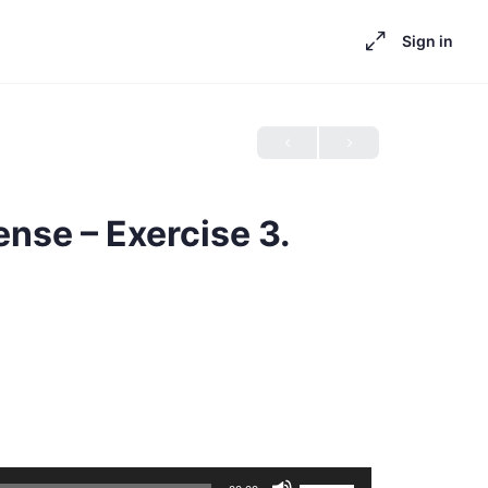
Sign in
ense – Exercise 3.
Use