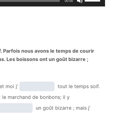
00:00
Up/Down
Arrow
keys
to
increase
or
if. Parfois nous avons le temps de courir
decrease
s. Les boissons ont un goût bizarre ;
volume.
t moi j’
tout le temps soif.
 le marchand de bonbons; il y
un goût bizarre ; mais j’