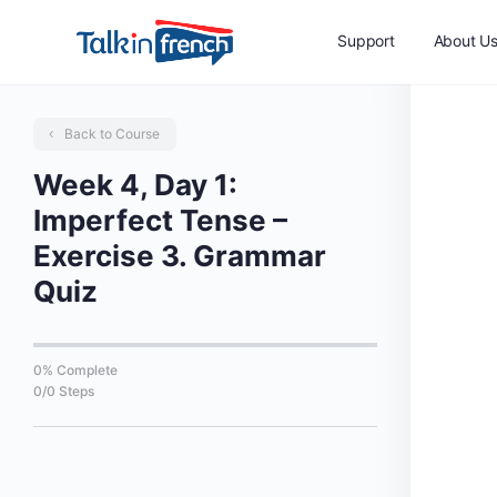
Support
About U
Back to Course
Week 4, Day 1:
Imperfect Tense –
Exercise 3. Grammar
Quiz
0% Complete
0/0 Steps