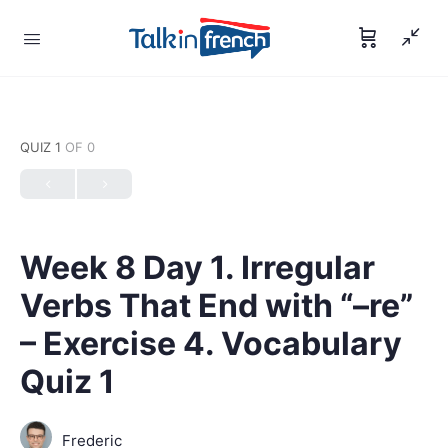
QUIZ 1
OF 0
Week 8 Day 1. Irregular
Verbs That End with “–re”
– Exercise 4. Vocabulary
Quiz 1
Frederic